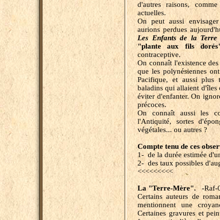
d'autres raisons, comme 
actuelles.
On peut aussi envisager
aurions perdues aujourd'h
Les Enfants de la Terre
"plante
aux fils dorés
contraceptive.
On connaît l'existence des
que les polynésiennes ont 
Pacifique, et aussi plus 
baladins qui allaient d'île
éviter d'enfanter. On ignor
précoces.
On connaît aussi les con
l'Antiquité, sortes d'épo
végétales... ou autres ?
Compte tenu de ces observ
1- de la durée estimée d'u
2- des taux possibles d'au
<<<<<<<<<
La "Terre-Mère". -
Raf-
Certains auteurs de roman
mentionnent une croyan
Certaines gravures et peint