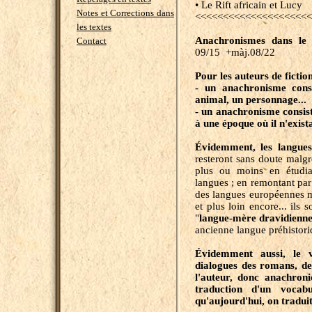
• Le Rift africain et Lucy
Notes et Corrections dans
<<<<<<<<<<<<<<<<<<<<<
les textes
Anachronismes dans le 
Contact
09/15 +màj.08/22
Pour les auteurs de fiction
- un anachronisme cons
animal, un personnage... d
- un anachronisme consiste
à une époque où il n'exist
Évidemment, les langues 
resteront sans doute malgré
plus ou moins en étudia
langues ; en remontant pa
des langues européennes mo
et plus loin encore... ils 
"
langue-mère
dravidienn
ancienne langue préhistori
Évidemment aussi, le vo
dialogues des romans, des
l'auteur, donc anachron
traduction d'un vocab
qu'aujourd'hui, on traduit