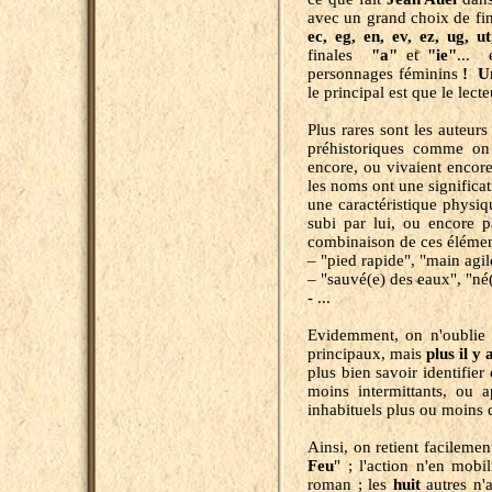
avec un grand choix de fina
ec, eg, en, ev, ez, ug, u
finales
"a"
et
"
ie"
... 
personnages féminins
!
U
le principal est que le lecte
Plus rares sont les auteur
préhistoriques comme on 
encore, ou vivaient encore
les noms ont une significat
une caractéristique physi
subi par lui, ou encore p
combinaison de ces élémen
– "pied rapide", "main agile
– "sauvé(e) des eaux", "né(
- ...
Evidemment, on n'oublie 
principaux, mais
plus il y
plus bien savoir identifier
moins intermittants, ou 
inhabituels plus ou moins 
Ainsi, on retient facileme
Feu
" ; l'action n'en mob
roman ; les
huit
autres n'a