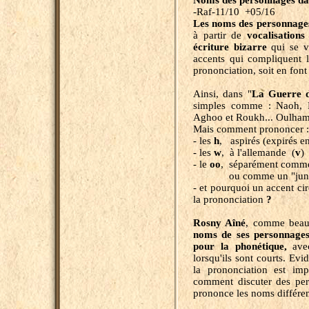
Noms des
personnages dan
-Raf-11/10 +05/16
Les noms des personnage
à partir de
vocalisations
écriture bizarre
qui se v
accents qui compliquent la
prononciation, soit en font
Ainsi, dans "
La
Guerre 
simples comme : Naoh, 
Aghoo et Roukh... Oulham
Mais comment prononcer :
- les
h
, aspirés (expirés e
- les
w
, à l'allemande (
v
)
- le
oo
,
séparément comme 
ou comme un "junior 
- et pourquoi un accent ci
la prononciation
?
Rosny Aîné
, comme beauc
noms de ses personnages
pour la phonétique,
avec
lorsqu'ils sont courts. Ev
la prononciation est imp
comment discuter des per
prononce les noms différ