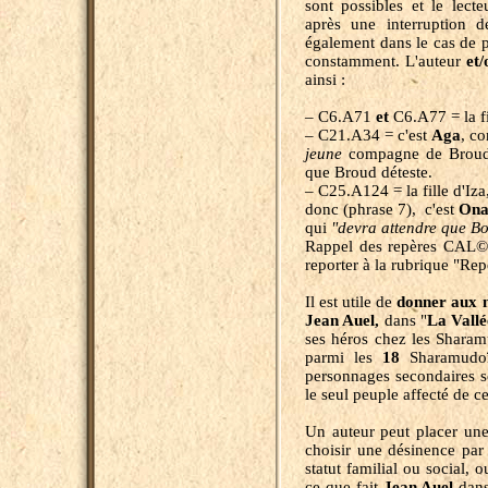
sont possibles et le lecte
après une interruption de
également dans le cas de 
constamment. L'auteur
et/
ainsi :
– C6.A71
et
C6.A77 = la fi
– C21.A34 = c'est
Aga
, c
jeune
compagne de Broud
que Broud déteste.
– C25.A124 = la fille d'Iza
donc (phrase 7), c'est
On
qui
"devra attendre que 
Rappel des repères CAL© 
reporter à la rubrique "Rep
Il est utile de
donner aux
Jean Auel,
dans "
La Vall
ses héros chez les Sharam
parmi les
18
Sharamudoï 
personnages secondaires
le seul peuple affecté de ce
Un auteur peut placer une
choisir une désinence par 
statut familial ou social, 
ce que fait
Jean Auel
dans