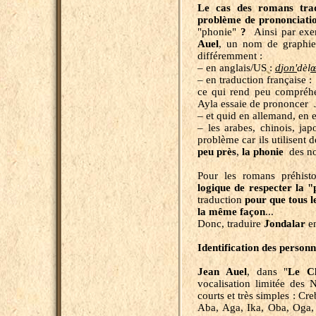
Le cas des romans trad
problème de prononciati
"phonie"
?
Ainsi par ex
Auel
, un nom de graph
différemment :
–
en anglais/US :
d
j
on'
dèl
– en traduction française 
ce qui rend peu compréhen
Ayla essaie de prononcer
– et quid en allemand, en e
– les arabes, chinois, ja
problème car ils utilisent d
peu près
,
la phonie
des no
Pour les romans préhisto
logique
de respecter la "
traduction
pour que tous l
la même façon
...
Donc, traduire
Jondalar
en
Identification des person
Jean Auel
, dans "
Le Cl
vocalisation limitée des 
courts et très simples : C
Aba, Aga, Ika, Oba, Oga,