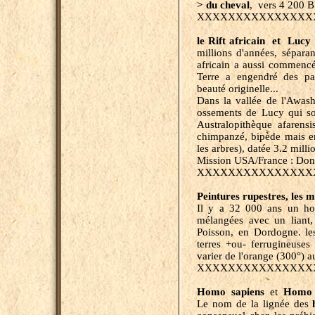
> du cheval
, vers 4 200 B
XXXXXXXXXXXXXXX
le Rift africain et Lucy
.
millions d'années, séparan
africain a aussi commencé
Terre a engendré des pa
beauté originelle...
Dans la vallée de l'Awash
ossements de Lucy qui so
Australopithèque afarensi
chimpanzé, bipède mais en
les arbres), datée 3.2 milli
Mission USA/France : Don
XXXXXXXXXXXXXXX
Peintures rupestres, les m
Il y a 32 000 ans un ho
mélangées avec un liant, 
Poisson, en Dordogne. le
terres +ou- ferrugineuses
varier de l'orange (300°) 
XXXXXXXXXXXXXXX
Homo sapiens
et
Homo 
Le nom de la lignée des