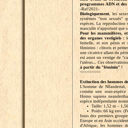
programmes ADN et des t
-Raf/2021-
Biologiquement
, les sex
systèmes "non sexués" qu
espèces. La reproduction s
masculin n'apportant que 
Pour les mammifères, et
des
organes vestigiels :
femelle, et son pénis et
féminins : clitoris et petit
une cicatrice allant du pér
est aussi un vestige de "
l'utérus... Ces observatio
à partir du "féminin" !
<<<<<<<<<
Extinction des hommes de
L'homme de Néandertal, o
comme une sous-espèce
Homo sapiens neanderthal
espèce indépendante nomm
Taille:
1,52 m – 1,56
Poids:
66 kg env. (Fe
Issus des premiers groupe
Europe et en Asie occident
d'Afrique, les hommes d