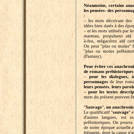
Néanmoins, certains anac
les pensées- des personnag
:
– les mots décrivant des 
idées bien datés à des épo
– et les mots utilisés par 
marteau, propulseur ald l
à-feu, mégacéros ald cerf
On peut "plus ou moins" f
"plus ou moins préhistor
(Fantasy).
Pour éviter ces anachron
de romans préhistoriques
–
pour les dialogues, 
personnages
de leur roman
leurs
pensées
,
leurs
parole
– pour les textes descript
mots du présent peuvent êtr
"
Sauvage
",
un anachronis
Le qualificatif "
sauvage
" 
d'autres langues, est a
préhistoriques. On pourr
de notre époque actuelle.
fréquent, dont la cause n'a