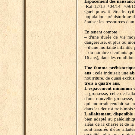
Espacement des naissance
-Raf-12/13 +04/14 +09/1
Quel pouvait être le ryt
population préhistorique 
épuiser les ressources d'un 
En tenant compte :
– d'une durée de vie moy
dangereuse, et plus ou moi
– d'une mortalité infantile
– du nombre d'enfants qu'
16 ans), dans les condition
Une femme préhistorique 
ans
; cela induisait une
ab
nourriture, de quasi exclusi
trois à quatre ans.
L'espacement minimum en
la grossesse, celle de l'all
d'une nouvelle grossesse,
qui mourrait rendait sa 
dans les deux à trois mois 
L'allaitement
,
disponible 
bien adapté au paléolith
aléas de la chasse et de la 
sont assurés d'être allai
quantité plus ou moins 