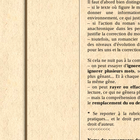
Il faut d'abord bien disting
– si le texte où figure le 
donner une informati
environnement, ce qui justi
– si l'action du roman 
anachronique dans les pe
justifie la correction du mo
– toutefois, un romancier
des niveaux d'évolution di
pour les uns et la correcti
Si cela ne nuit pas à la co
– on peut essayer d'
ignor
ignorer
plusieurs mots
, 
plus gênant... Et à chaqu
la même gêne.
– on peut
rayer ou effac
lecture, ce qui ne gênera p
– mais la compréhension du
le
remplacement
du ou d
*
Se reporter à la rubri
pratiques... et le droit p
droit d'auteur.
<<<<<<<<<