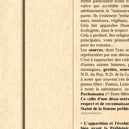
forme particulière d'une 
vulve qui accrédite cet
attribueraient la "naissan
partie. Ils s'estiment "enf
eaux, minéraux, végétaux,
Cela fait apparaître l'h
écologiste, dans le respec
Cela a perduré, des religion
principales, voire primor
pour les romains...
Les
sources
, dont l'eau s
représentées par une déess
C'est à rapprocher des cul
d'autres saintes femmes, 
montagnes,
grottes, sour
N.D. du Puy, N.D. de la Ga
à noter que souvent ces li
jeunes filles : Fatima, Lour
à noter la subsistance, 
Pachamama
(= Terre-Mère
Ce culte d'une désse-mère
respect et de reconnaissa
Statut de la femme préhi
<<<<<<<<<
•
L'apparition et l'évol
bien avant la Préhistoi