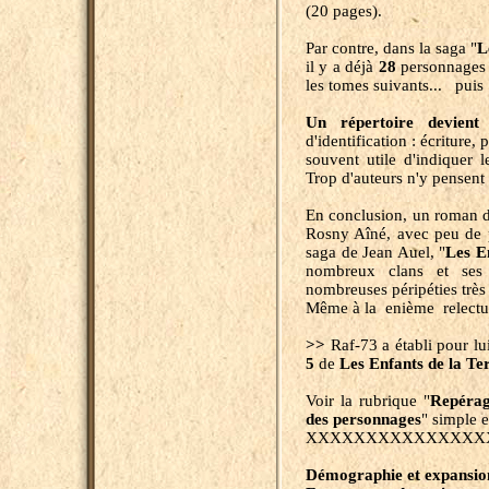
(20 pages).
Par contre, dans la saga "
L
il y a déjà
28
personnages 
les tomes suivants... puis
Un répertoire devient 
d'identification : écriture,
souvent utile d'indiquer le
Trop d'auteurs n'y pensent
En conclusion, un roman 
Rosny Aîné, avec peu de 
saga de Jean Auel, "
Les E
nombreux clans et ses
nombreuses péripéties très
Même à la enième relectur
>>
Raf-73 a établi pour lu
5
de
Les Enfants de la Te
Voir la rubrique "
Repérag
des
personnages
" simple e
XXXXXXXXXXXXXXX
Démographie et expansion