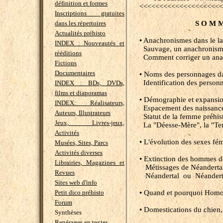
définition et formes
<<<<<<<<<<<<<<<<<<<<<
Inscriptions gratuites
dans les répertoires
S O M M
Actualités préhisto
• Anachronismes dans le l
INDEX : Nouveautés et
Sauvage, un anachronisme
rééditions
Comment corriger un ana
Fictions
Documentaires
• Noms des personnages da
Identification des personn
INDEX : BDs, DVDs,
films et diaporamas
• Démographie et expansio
INDEX: Réalisateurs,
Espacement des naissances
Auteurs, Illustrateurs
Statut de la femme préhist
Jeux, Livres-jeux,
La "Déesse-Mère", la "Te
Activités
• L'évolution des sexes fé
Musées, Sites, Parcs
Activités diverses
• Extinction des hommes d
Librairies, Magazines et
Métissages de Néandertal
Revues
Néandertal ou Néander
Sites web d'info
Petit dico préhisto
• Quand et pourquoi Homo 
Forum
• Domestications du chien,
Synthèses
Repérages en textes