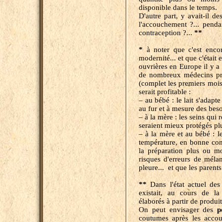
disponible dans le temp
D'autre part, y avait-il de
l'accouchement ?... penda
contraception ?...
**
*
à noter que c'est encore
modernité... et que c'était
ouvrières en Europe il y a 
de nombreux médecins pré
(complet les premiers mois
serait profitable :
– au bébé : le lait s'adapt
au fur et à mesure des besoi
– à la mère : les seins qui
seraient mieux protégés plu
– à la mère et au bébé : l
température, en bonne comp
la préparation plus ou m
risques d'erreurs de méla
pleure... et que les parents
**
Dans l'état actuel des
existait, au cours de la
élaborés à partir de produit
On peut envisager des
p
coutumes après les accouc