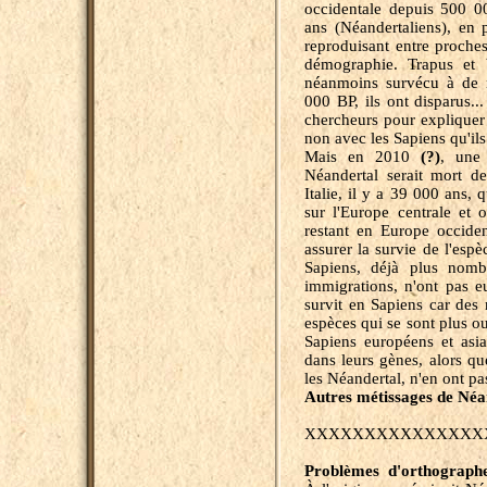
occidentale depuis 500 0
ans (Néandertaliens), en 
reproduisant entre proches
démographie. Trapus et b
néanmoins survécu à de n
000 BP, ils ont disparus...
chercheurs pour expliquer 
non avec les Sapiens qu'ils
Mais en 2010
(?)
, une
Néandertal serait mort d
Italie, il y a 39 000 ans, 
sur l'Europe centrale et o
restant en Europe occide
assurer la survie de l'espè
Sapiens, déjà plus nomb
immigrations, n'ont pas 
survit en Sapiens car des 
espèces qui se sont plus o
Sapiens européens et asi
dans leurs gènes, alors qu
les Néandertal, n'en ont pa
Autres métissages de Né
XXXXXXXXXXXXXXX
Problèmes d'orthograp