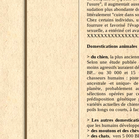
l'usure", il augmentait au
sudation plus abondante don
littéralement "cuire dans s
Chez certains individus, 
fourrure et favorisé l'évap
sexuelle, a entériné cet a
XXXXXXXXXXXXXXX
Domestications animales
> du chien
, la plus ancien
Selon une étude publiée
moins agressifs auraient d
BP... ou 30 000 et 15 00
chasseurs humains : piste
ancestrale -et unique- de
planète, probablement a
sélections opérées par c
prédisposition génétique p
variétés actuelles de chiens
poils longs ou courts, à fac
> Les autres domesticati
que les humains développent
> des moutons et des chè
> des chats
, vers 5 000 BP