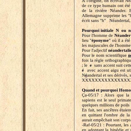
À l'origine, on écrivait Né
de ce type humain ont été 
de la rivière Néander. 
Allemagne supprime les "h
écrit sans "h" Néandertal,
Pourquoi initiale N ou
Pour l'homme de
Néander
lieu "
éponyme
" où il a ét
les majuscules de l'homm
Pour l'adjectif
néandertali
Pour le nom scientifique
n
fois la règle orthographiq
; le
e
sans accent suit cet
é
avec accent aigu est ut
N
é
andertal et ses dérivés, 
XXXXXXXXXXXXXXX
Quand et pourquoi Homo s
Ça-05/17 : Alors que la
sapiens est le seul primat
quelques millions de poils
En fait, ses ancêtres étaie
en quittant l'ombre de la
aurait empêchait son corps
-Raf-05/21 : Pourtant, le
en adoptant la bipédie et