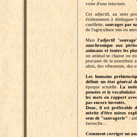
voire d'une relecture.
Cet adjectif, au sens pro
évidemment à distinguer l
cueillette,
sauvages par n
de l'agriculture mis en œu
Mais
l'adjectif
"
sauvage
anachronique aux pério
animaux et toutes les pl
un animal se chasse ou non
procurer de la nourriture 
abris, des vêtements, des ou
Les humains préhistoriq
définir un état général 
époque actuelle.
La noti
pensées et le vocabulair
les mots en rapport avec 
pas encore inventés.
Donc, il est préférable d
mérite d'être mieux expli
sens de "sauvagerie"
: ar
farouche...
Comment corriger un an