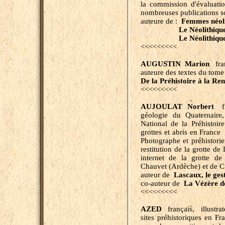
la commission d'évaluatio
nombreuses publications sc
auteure de :
Femmes néoli
Le Néolithique
Le Néolithique
<<<<<<<<<
AUGUSTIN Marion
fran
auteure des textes du tom
De la Préhistoire à la Ren
<<<<<<<<<
AUJOULAT Norbert
fra
géologie du Quaternaire,
National de la Préhistoire
grottes et abris en France
Photographe et préhistori
restitution de la grotte d
internet de la grotte de
Chauvet (Ardèche) et de C
auteur de
Lascaux, le gest
co-auteur de
La Vézère d
<<<<<<<<<
AZED
français, illustra
sites préhistoriques en Fr