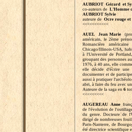
AUBRIOT Gérard
et Sy
co-auteurs de
L'Homme d
AUBRIOT Sylvie
auteure de
Ocre rouge et 
<<<<<<<<<<<
AUEL Jean Marie
(pro
américain, le 2ème préno
Romancière américaine
Chicago/Illinois-USA, hab
à l'Université de Portlan
groupant des personnes au 
1976, à 40 ans, elle comme
elle décide d'écrire une
documenter et de participer
aussi à pratiquer l'archéo
abri, à faire du feu avec u
Auteure de la saga en
6
t
<<<<<<<<<
AUGEREAU Anne
frança
de l'évolution de l'outillag
du genre. Docteure de l'
dirigé de nombreuses fouill
Paris-Nanterre, de Bourgo
été directrice scientifique