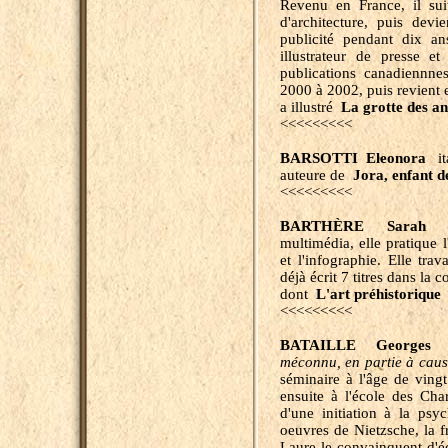
Revenu en France, il sui
d'architecture, puis devi
publicité pendant dix a
illustrateur de presse e
publications canadiennnes
2000 à 2002, puis revient 
a illustré
La grotte des a
<<<<<<<<<
BARSOTTI Eleonora
ita
auteure de
Jora, enfant d
<<<<<<<<<
BARTHÈRE Sarah
fra
multimédia, elle pratique l
et l'infographie. Elle tra
déjà écrit 7 titres dans la 
dont
L'art préhistorique
<<<<<<<<<
BATAILLE Georges
(1
méconnu, en partie à cause
séminaire à l'âge de vingt 
ensuite à l'école des Cha
d'une initiation à la psy
oeuvres de Nietzsche, la fr
Laure le convainquent d'é