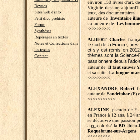
environ 150 livres d'art, de
Revues
Virginie dessine aujourd'h
Sites web d'info
jeux, des documentaires.
auteure de
Inventaire illu
Petit dico préhisto
co-auteure de
Les hommes
Forum
<<<<<<<<<
Synthèses
Repérages en textes
ALBERT Charles
frança
Notes et Corrections dans
le sud de la France, près
les textes
et s'y est remis en 2012
thèmes sont la Science-Fic
Contact
passionnent depuis l'ado
auteur de
Il faut sauver Y
et sa suite
La longue mar
<<<<<<<<<
ALEXANDRE Robert
fr
auteur de
Sandrinhar
(F) 
<<<<<<<<<<<
ALEXINE
pseudo de
?
f
en France à 12 ans, à 24 a
se découvre une passion po
a
co
-colorisé la
BD
docu-f
Roquebrune-sur-Argens
<<<<<<<<<