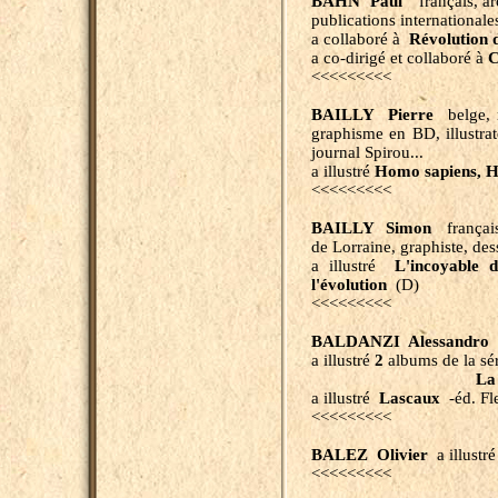
BAHN Paul
français, ar
publications internationales
a collaboré à
Révolution 
a co-dirigé et collaboré à
C
<<<<<<<<<
BAILLY Pierre
belge, r
graphisme en BD, illustrat
journal Spirou...
a illustré
Homo sapiens, H
<<<<<<<<<
BAILLY Simon
français,
de Lorraine, graphiste, dess
a illustré
L'incoyable d
l'évolution
(D)
<<<<<<<<<
BALDANZI Alessandro
i
a illustré
2
albums de la sé
La vie quotidien
a illustré
Lascaux
-éd. Fle
<<<<<<<<<
BALEZ Olivier
a illustr
<<<<<<<<<