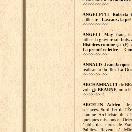
<<<<<<<<<<<
ANGELETTI Roberta
i
a illustré
Lascaux, la préh
<<<<<<<<<<<
ANGELI May
française,
utilise la gravure sur bois, 
Histoires comme ça
(F) do
La première lettre
-
Com
<<<<<<<<<<<
ANNAUD
Jean-Jacques
réalisateur du film
La Gue
<<<<<<<<<<<
ARCHAMBAULT de BE
voir
d
e BEAUNE
, nom le 
<<<<<<<<<
ARCELIN Adrien
franç
sciences. Sorti 1er de l'
comme Archiviste du dép
quelques missions en Orient
établit des cartes de Fra
Publics. Revenu à Mâco