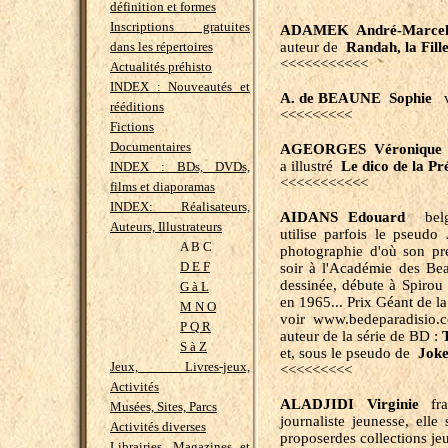
définition et formes
Inscriptions gratuites
ADAMEK André-Marce
dans les répertoires
auteur de
Randah, la Fil
<<<<<<<<<<<
Actualités préhisto
INDEX : Nouveautés et
A. de BEAUNE Sophie
v
rééditions
<<<<<<<<<
Fictions
Documentaires
AGEORGES Véronique
a illustré
Le dico de la Pré
INDEX : BDs, DVDs,
<<<<<<<<<<<
films et diaporamas
INDEX: Réalisateurs,
AIDANS Edouard
bel
Auteurs, Illustrateurs
utilise parfois le pseudo
A B C
photographie d'où son pre
D E F
soir à l'Académie des Be
dessinée, débute à Spirou 
G à L
en 1965... Prix Géant de l
M N O
voir www.bedeparadisio
P Q R
auteur de la série de BD :
S à Z
et, sous le pseudo de
Jok
Jeux, Livres-jeux,
<<<<<<<<<
Activités
ALADJIDI Virginie
fran
Musées, Sites, Parcs
journaliste jeunesse, ell
Activités diverses
proposerdes collections jeu
Librairies, Magazines et