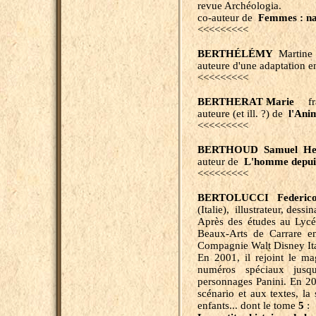
revue Archéologia.
co-auteur de
Femmes : na
<<<<<<<<<
BERTHÉLÉMY
Martine f
auteure d'une adaptation 
<<<<<<<<<
BERTHERAT Marie
fra
auteure (et ill. ?) de
l'Ani
<<<<<<<<<
BERTHOUD Samuel He
auteur de
L'homme depuis
<<<<<<<<<
BERTOLUCCI Federic
(Italie), illustrateur, dessin
Après des études au Lycé
Beaux-Arts de Carrare en
Compagnie Walt Disney Ita
En 2001, il rejoint le ma
numéros spéciaux jusq
personnages Panini. En 2
scénario et aux textes, la
enfants... dont le tome
5
: