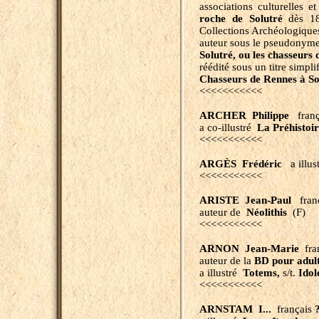
associations culturelles et
roche de Solutré
dès 18
Collections Archéologique
auteur sous le pseudonym
Solutré, ou les chasseurs 
réédité sous un titre simpl
Chasseurs de Rennes à So
<<<<<<<<<<<
ARCHER Philippe
franç
a co-illustré
La Préhisto
<<<<<<<<<<<
ARGÈS Frédéric
a illus
<<<<<<<<<<<
ARISTE Jean-Paul
franç
auteur de
Néolithis
(F)
<<<<<<<<<<<
ARNON Jean-Marie
fran
auteur de la
BD pour adul
a illustré
Totems,
s/t.
Idole
<<<<<<<<<<<
ARNSTAM I...
français