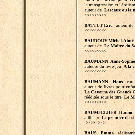
la transgression et l'érotis
auteur de
Lascaux ou la n
<<<<<<<<<
BATTUT Eric
auteur de
<<<<<<<<<
BAUDOUY Michel-Aimé
auteur de
Le Maître du S
<<<<<<<<<
BAUMANN Anne-Sophi
auteure du livre-jeu
A la 
<<<<<<<<<
BAUMANN
Hans
roman
auteur de livres pour enfa
La Caverne des Grands 
rééditée sous le titre
Le My
<<<<<<<<<
BAUMFELDER Hanno
d
a illustré
Le premier dess
<<<<<<<<<
BAUS Emma
réalisatri