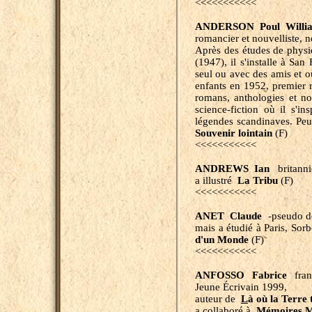
<<<<<<<<<<<
ANDERSON Poul Willi
romancier et nouvelliste, 
Après des études de physiq
(1947), il s'installe à San
seul ou avec des amis et où
enfants en 1952, premier 
romans, anthologies et nou
science-fiction où il s'i
légendes scandinaves. Peu 
Souvenir lointain
(F)
<<<<<<<<<<<
ANDREWS Ian
britanni
a illustré
La Tribu
(F)
<<<<<<<<<<<
ANET Claude
-pseudo 
mais a étudié à Paris, So
d'un Monde
(F)
<<<<<<<<<<<
ANFOSSO Fabrice
franç
Jeune Écrivain 1999,
auteur de
L
à où la Terre 
a collaboré à
Mémoires Mi