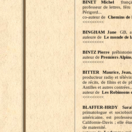
BINET Michel
français
professeur de lettres, féru
Périgord...
co-auteur de
Chemins de l
<<<<<<<<<
BINGHAM Jane
GB, aut
auteure de
Le monde de l
<<<<<<<<<
BINTZ Pierre
préhistorie
auteur de
Premiers Alpins
<<<<<<<<<
BITTER Maurice, Jean,
producteur radio et télévi
de récits, de films et de p
Antilles et autres contrées..
auteur de
Les Robinsons 
<<<<<<<<<
BLAFFER-HRDY Sara
primatologue et sociobio
américaine, est professeu
Californie-Davis ; elle étu
de maternité.