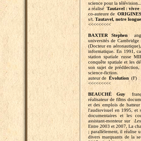
science pour la télévision..
a réalisé
Tautavel : vivr
co-auteure de
ORIGINE
s/t.
Tautavel, notre longue
<<<<<<<<<
BAXTER Stephen
angla
universités de Cambridge
(Docteur en aéronautique)
informatique. En 1991, ca
station spatiale russe M
conquête spatiale et les d
son sujet de prédilection
science-fiction.
auteur de
Évolution
(F)
<<<<<<<<<
BEAUCHÉ Guy
franç
réalisateur de films docume
et des emplois de batteur
l'audiovisuel en 1995, et 
documentaires et les co
assistant-monteur sur
Les 
Entre 2003 et 2007, La ch
; parallèlement, il réalise
divers marquants de la s