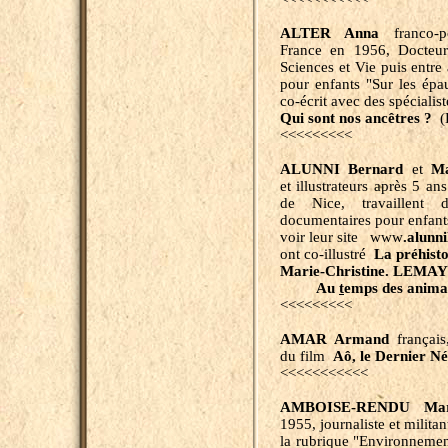
ALTER Anna
franco-po
France en 1956, Docteur 
Sciences et Vie puis entre
pour enfants "Sur les épa
co-écrit avec des spécialist
Qui sont nos ancêtres ?
(
<<<<<<<<<
ALUNNI Bernard
et
Ma
et illustrateurs après 5 an
de Nice, travaillent da
documentaires pour enfants 
voir leur site www
.alunn
ont co-illustré
La préhist
Marie-Christine. LEM
Au
t
emps des anima
<<<<<<<<<
AMAR Armand
français
du film
Aô, le
Dernier Né
<<<<<<<<<<<
AMBOISE-RENDU Ma
1955, journaliste et milit
la rubrique "Environneme