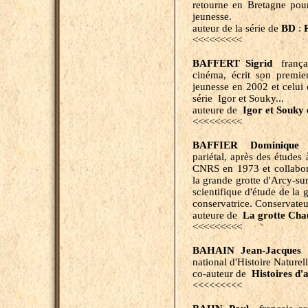
retourne en Bretagne pour
jeunesse.
auteur de la série de
BD
:
<<<<<<<<<
BAFFERT Sigrid
français
cinéma, écrit son premi
jeunesse en 2002 et celui 
série Igor et Souky...
auteure de
Igor et Souky 
<<<<<<<<<
BAFFIER Dominique
f
pariétal, après des études
CNRS en 1973 et collab
la grande grotte d'Arcy-sur
scientifique d'étude de la 
conservatrice. Conservateu
auteure de
La
g
rotte Cha
<<<<<<<<<
BAHAIN Jean-Jacques
f
national d'Histoire Naturell
co-auteur de
Histoires d'
<<<<<<<<<