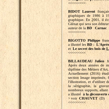
<<<<<<<<<
BIDOT Laurent
français,
graphiques de 1986 à 199
graphique. En 2001, il éc
Glénat qui sera son éditeur
auteur de la
BD
Carnac
s
<<<<<<<<<
BIGOTTO Philippe
franç
a illustré les
BD : L'Après-
et
Le secret des bois de
L
<<<<<<<<<
BILLAUDEAU Julien
fra
Après deux années de mi
diplôme des Métiers d'Art, 
Actuellement (2016) étudi
section Image imprimée, 
l'illustration, et d'utili
la sérigraphie, la gravur
nombreux supports, allant d
a illustré
à la
d
écouverte 
> voir
CHAUVET
(D)
<<<<<<<<<