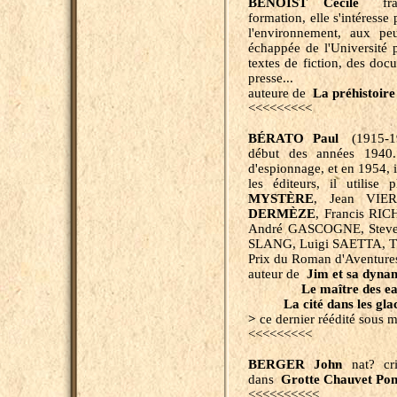
BENOIST Cécile
franç
formation, elle s'intéresse
l'environnement, aux pe
échappée de l'Université p
textes de fiction, des docu
presse...
auteure de
La préhistoire
<<<<<<<<<
BÉRATO Paul
(1915-198
début des années 1940. 
d'espionnage, et en 1954, il
les éditeurs, il utili
MYSTÈRE
, Jean VIE
DERMÈZE
, Francis R
André GASCOGNE, Steve
SLANG, Luigi SAETTA, T
Prix du Roman d'Aventures
auteur de
Jim et sa dyna
Le maître des e
La cité dans les gla
>
ce dernier réédité sous 
<<<<<<<<<
BERGER John
nat? crit
dans
Grotte Chauvet Pon
<<<<<<<<<<