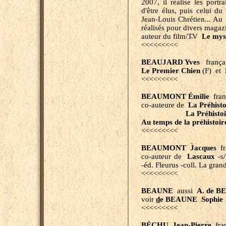
2007, il réalise les port
d'être élus, puis celui du
Jean-Louis Chrétien... Au 
réalisés pour divers magaz
auteur du film/TV
Le mys
<<<<<<<<<
BEAUJARD Yves
français
Le Premier Chien
(F) et
<<<<<<<<<
BEAUMONT Émilie
fran
co-auteure de
La Préhisto
La Préhisto
Au temps de la préhistoir
<<<<<<<<<
BEAUMONT Jacques
fr
co-auteur de
Lascaux
-s/
-éd. Fleurus -coll. La gra
<<<<<<<<<
BEAUNE
aussi
A. de 
voir
d
e BEAUNE Sophie
<<<<<<<<<
BÉCHU Jean-Pierre
fra