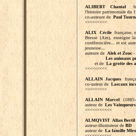
ALIBERT Chantal
fran
l'histoire patrimoniale du 
co-auteure de
Paul Tourna
<<<<<<<<<
ALIX Cécile
française, n
Bresse (Ain), enseigne la
conférencière... et est au
jeunesse...
auteure de
Alek et Zouc -
Les animaux pr
et de
La grotte des 
<<<<<<<<<
ALLAIN Jacques
frança
co-auteur de
Lascaux inc
<<<<<<<<<
ALLAIN Marcel
(1885-
auteur de
Les Vainqueurs
<<<<<<<<<<<
ALMQVIST Allan Bertil
auteur-illustrateur de
BD
auteur de
La famille Mir
<<<<<<<<<<<