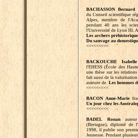
BACHASSON Bernard
du Conseil scientifique r
Alpes, membre de l'Aca
pendant 40 ans les scie
l'Universsité de Lyon III. 
Les archers préhistoriqu
Du sauvage au domestiqu
<<<<<<<<<
BACKOUCHE Isabelle
l'EHESS (École des Hautes
une thèse sur les relations
fait aussi de la valorisatio
auteure de
Les hommes de
<<<<<<<<<
BACON Anne-Marie
fra
Un
j
our chez les Australo
<<<<<<<<<
BADEL Ronan
auteur e
(Bretagne), diplomé de l
1998, il publie son premi
Jeunesse. Pendant plusieurs 