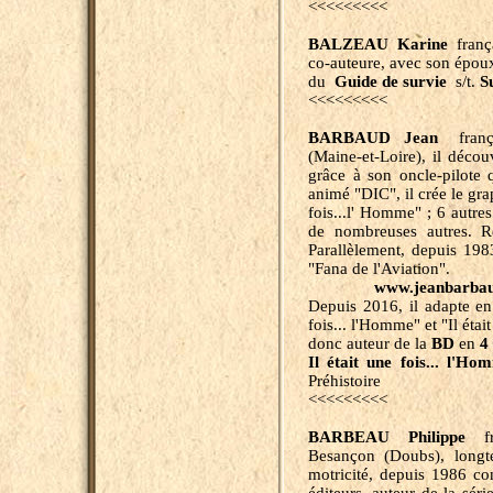
<<<<<<<<<
BALZEAU Karine
franç
co-auteure, avec son épo
du
Guide de survie
s/t.
S
<<<<<<<<<
BARBAUD Jean
frança
(Maine-et-Loire), il décou
grâce à son oncle-pilote 
animé "DIC", il crée le gra
fois...l' Homme" ; 6 autres
de nombreuses autres. 
Parallèlement, depuis 198
"Fana de l'Aviation".
www.jeanbarbaud.b
Depuis 2016, il adapte en
fois... l'Homme" et "Il était
donc auteur de la
BD
en
4
Il était une fois... l'Ho
Préhistoire
<<<<<<<<<
BARBEAU Philippe
fra
Besançon (Doubs), longte
motricité, depuis 1986 co