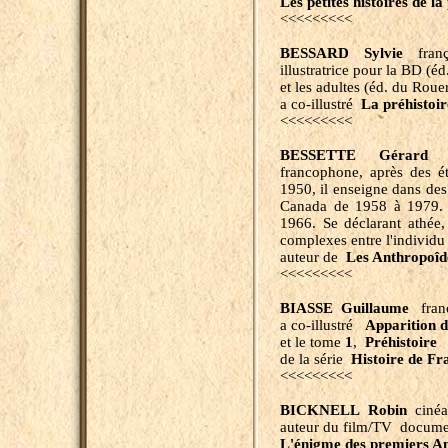
Les
petites histoires de l
<<<<<<<<<
BESSARD Sylvie
frança
illustratrice pour la BD (é
et les adultes (éd. du Roue
a co-illustré
La préhistoir
<<<<<<<<<
BESSETTE Gérard
(1
francophone, après des é
1950, il enseigne dans de
Canada de 1958 à 1979. 
1966. Se déclarant athée
complexes entre l'individu e
auteur de
Les Anthropoîd
<<<<<<<<<
BIASSE Guillaume
frança
a co-illustré
Apparition d
et le tome
1
,
Préhistoire
(
de la série
Histoire de Fr
<<<<<<<<<
BICKNELL Robin
cinéa
auteur du film/TV
documen
L'énigme des premiers A