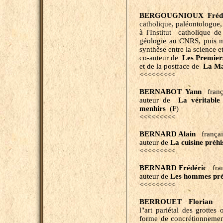
BERGOUGNIOUX Frédér
catholique, paléontologue,
à l'Institut catholique 
géologie au CNRS, puis m
synthèse entre la science et
co-auteur de
Les Premie
et de la postface de
La Ma
<<<<<<<<<
BERNABOT Yann
franç
auteur de
La véritable h
menhirs
(F)
<<<<<<<<<
BERNARD Alain
françai
auteur de
La cuisine préh
<<<<<<<<<
BERNARD Frédéric
fra
auteur de
Les hommes pré
<<<<<<<<<
BERROUET Florian
fra
l"art pariétal des grottes
forme de concrétionnement