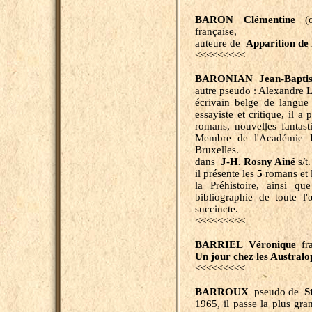
BARON Clémentine
(
française,
auteure de
Apparition de 
<<<<<<<<<
BARONIAN Jean-Baptis
autre pseudo : Alexandre
écrivain belge de langue
essayiste et critique, il a
romans, nouvelles fantast
Membre de l'Académie Ro
Bruxelles.
dans
J-H.
R
osny Aîné
s/t.
il présente les
5
romans et 
la Préhistoire, ainsi q
bibliographie de toute l
succincte.
<<<<<<<<<
BARRIEL Véronique
fra
Un
j
our chez les Australo
<<<<<<<<<
BARROUX
pseudo de
St
1965, il passe la plus gr