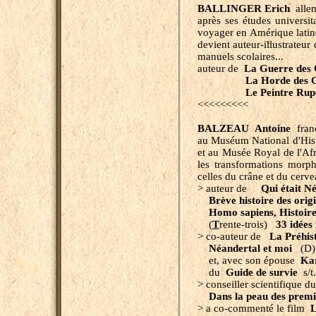
BALLINGER Erich
allem
après ses études universit
voyager en Amérique latin
devient auteur-illustrateur
manuels scolaires...
auteur de
La Guerre des 
La Horde des Gla
Le Peintre Rupes
<<<<<<<<<
BALZEAU Antoine
franç
au Muséum National d'Hist
et au Musée Royal de l'Afr
les transformations mor
celles du crâne et du cerve
> auteur de
Qui était N
Brève histoire des origi
Homo sapiens, Histoir
(
T
rente-trois)
33 idées 
> co-auteur de
La Préhis
Néandertal et moi
(D
et, avec son épouse
Ka
du
Guide de survie
s/t
> conseiller scientifique du
Dans la peau des pre
> a co-commenté le film
L