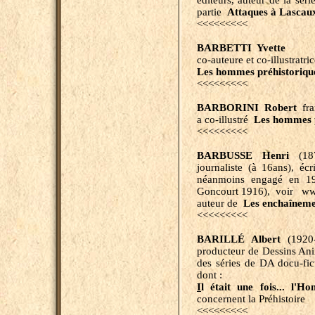
éditeurs, auteur de la sér
partie
Attaques à Lascau
<<<<<<<<<
BARBETTI Yvette
co-auteure et co-illustratri
Les hommes préhistori
<<<<<<<<<
BARBORINI Robert
fra
a co-illustré
Les hommes p
<<<<<<<<<
BARBUSSE Henri
(187
journaliste (à 16ans), écr
néanmoins engagé en 19
Goncourt 1916), voir
www
auteur de
Les enchaîneme
<<<<<<<<<
BARILLÉ Albert
(1920-2
producteur de Dessins Ani
des séries de DA docu-fict
dont :
I
l était une fois... l
concernent la Préhistoire
<<<<<<<<<