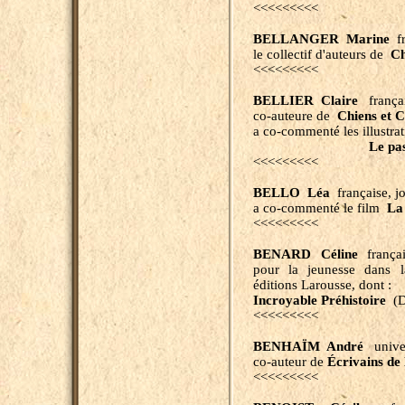
<<<<<<<<<
BELLANGER Marine
fr
le collectif d'auteurs de
Ch
<<<<<<<<<
BELLIER Claire
françai
co-auteure de
Chiens et C
a co-commenté les illustra
Le passé comme 
<<<<<<<<<
BELLO Léa
française, jou
a co-commenté le film
La
<<<<<<<<<
BENARD Céline
français
pour la jeunesse dans l
éditions Larousse, dont :
Incroyable Préhistoire
(D
<<<<<<<<<
BENHAÏM André
unive
co-auteur
de
Écrivains de
<<<<<<<<<