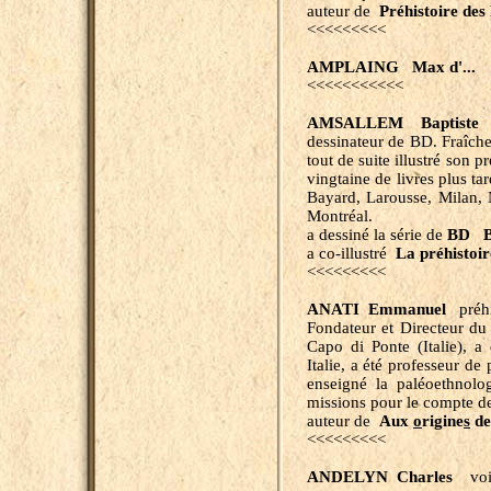
auteur de
Préhistoire des
<<<<<<<<<
AMPLAING Max d'...
<<<<<<<<<<<
AMSALLEM Baptiste
f
dessinateur de BD. Fraîche
tout de suite illustré son 
vingtaine de livres plus tar
Bayard, Larousse, Milan, Na
Montréal.
a dessiné la série de
BD Ba
a co-illustré
La préhistoir
<<<<<<<<<
ANATI Emmanuel
préhis
Fondateur et Directeur du
Capo di Ponte (Italie), 
Italie, a été professeur de 
enseigné la paléoethnolog
missions pour le compte de 
auteur de
Aux
o
rigine
s
de
<<<<<<<<<
ANDELYN Charles
vo