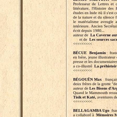
Professeur de Lettres et 
littérature, l'Histoire de
études en Inde où il s'est
de la nature et du silence f
le matérialisme aveugle 
intérieure. Ancien Secréta
écrit depuis 1980...
auteur de
La Caverne aux
et de
Les sources sacr
<<<<<<<<<
BÉCUE Benjamin
frança
en Isère, jeune illustrateur
presse et les documentaire
a co-illustré
La préhistoir
<<<<<<<<<
BÉGOUËN Max
françai
deux frères de la grotte "
auteur de
Les Bisons d'Ar
Quand le Mammouth ressusc
Tisik et Katé,
aventures d
<<<<<<<<<
BELLAGAMBA Ugo
fran
a collaboré à
Mémoires Mi