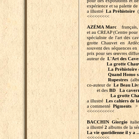
pour des expositions et de
expérience et sa palette de
a illustré
La Préhistoire
(
<<<<<<<<<
AZÉMA Marc
français, 
et au CREAP (Centre pour la
spécialiste de l'art des ca
grotte Chauvet en Ardèch
souvent des séquences en 
prix pour ses œuvres diffus
auteur de
L'Art des Cave
La grotte Chau
La Préhistoire du
Quand Homo sap
Rupestres
(alb
co-auteur de
Le Beau Livr
et des
BD La cavern
La grotte Cha
a illustré
Les cahiers de 
a commenté
Pigments
> 
<<<<<<<<<<<
BACCHIN Giorgio
italie
a illustré
2
albums de la sé
La vie quotidienne il y a .
<<<<<<<<<