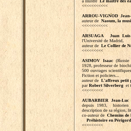
a illustré
Le maître des e
<<<<<<<<<<<
ARROU-VIGNOD Jean-P
auteur de
Naoum, la musiq
<<<<<<<<<<<
ARSUAGA Juan Luis
l'Université de Madrid,
auteur de
Le Collier de N
<<<<<<<<<
ASIMOV Isaac
(Russie 
1928, professeur de biochi
500 ouvrages scientifiques 
Fiction et policiers...
auteur de
L'affreux petit
par
Robert Silverberg
et 
<<<<<<<<<
AUBARBIER Jean-Luc
f
depuis 1983, historien 
description de sa région, li
co-auteur de
Chemins de l
Préhistoire en Périgor
<<<<<<<<<