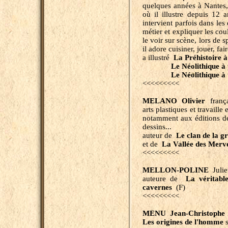
quelques années à Nantes, d
où il illustre depuis 12 an
intervient parfois dans le
métier et expliquer les coul
le voir sur scène, lors de s
il adore cuisiner, jouer, fa
a illustré
La Préhistoire à 
Le Néolithique à 
Le Néolithique à 
<<<<<<<<<
MELANO Olivier
françai
arts plastiques et travaille 
notamment aux éditions de 
dessins...
auteur de
Le clan de la gr
et de
La Vallée des Merve
<<<<<<<<<
MELLON-POLINE
Julie
auteure de
La véritabl
cavernes
(F)
<<<<<<<<<
MENU Jean-Christophe
Les origines de l'homme
s