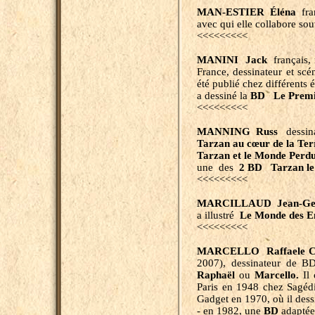
MAN-ESTIER Éléna
fra
avec qui elle collabore so
<<<<<<<<<
MANINI Jack
français, 
France, dessinateur et scé
été publié chez différents é
a dessiné la
BD Le Prem
<<<<<<<<<
MANNING Russ
dessinat
Tarzan au cœur de la T
Tarzan et le Monde Perd
une des
2
BD Tarzan le
<<<<<<<<<
MARCILLAUD Jean-Ge
a illustré
Le Monde des En
<<<<<<<<<
MARCELLO Raffaele 
2007), dessinateur de 
Raphaël
ou
Marcello.
Il
Paris en 1948 chez Sagédi
Gadget en 1970, où il dess
- en 1982, une
BD
adaptée