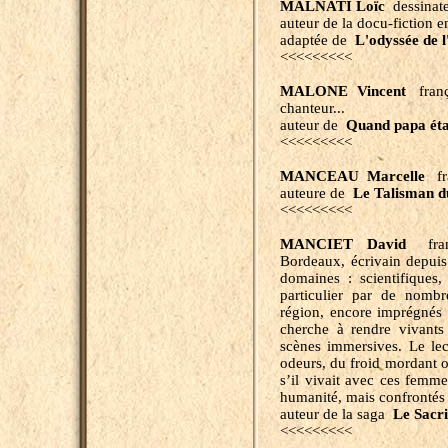
MALNATI Loïc
dessinate
auteur de la docu-fiction 
adaptée de
L'odyssée de l
<<<<<<<<<
MALONE Vincent
frança
chanteur...
auteur de
Quand papa étai
<<<<<<<<<
MANCEAU Marcelle
fr
auteure de
Le Talisman d
<<<<<<<<<
MANCIET David
fr
Bordeaux, écrivain depuis 
domaines : scientifiques,
particulier par de nombr
région, encore imprégnés d
cherche à rendre vivants
scènes immersives. Le le
odeurs, du froid mordant 
s’il vivait avec ces femm
humanité, mais confrontés 
auteur de la saga
Le Sacri
<<<<<<<<<