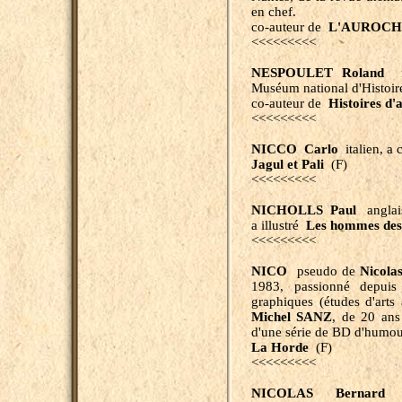
en chef.
co-auteur de
L'AUROCHS,
<<<<<<<<<
NESPOULET Roland
fra
Muséum national d'Histoire
co-auteur de
Histoires d'
<<<<<<<<<
NICCO Carlo
italien, a 
Jagul et Pali
(F)
<<<<<<<<<
NICHOLLS Paul
anglais
a illustré
Les hommes des
<<<<<<<<<
NICO
pseudo de
Nicol
1983, passionné depuis 
graphiques (études d'arts
Michel SANZ
, de 20 ans 
d'une série de BD d'humour
La Horde
(F)
<<<<<<<<<
NICOLAS Bernard
fr