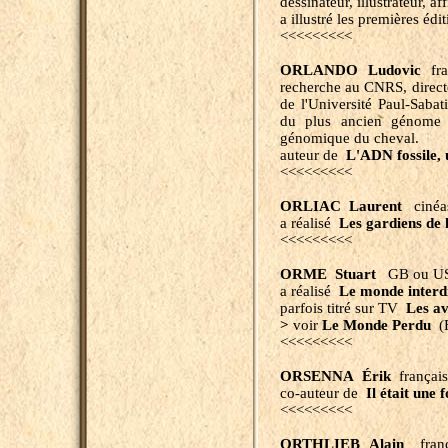
dessinateur, illustrateur, af
a illustré les premières éd
<<<<<<<<<
ORLANDO Ludovic
fr
recherche au CNRS, direct
de l'Université Paul-Sabat
du plus ancien génome c
génomique du cheval.
auteur de
L'ADN fossile,
<<<<<<<<<
ORLIAC Laurent
cinéa
a réalisé
Les
g
ardiens de 
<<<<<<<<<
ORME Stuart
GB ou US
a réalisé
Le monde interd
parfois titré sur TV
Les a
>
voir
Le Monde Perdu
(
<<<<<<<<<
ORSENNA Érik
français
co-auteur de
Il était une 
<<<<<<<<<
ORTHLIEB Alain
franç