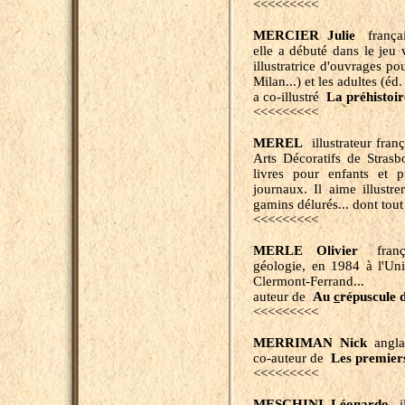
<<<<<<<<<
MERCIER Julie
français
elle a débuté dans le jeu v
illustratrice d'ouvrages po
Milan...) et les adultes (éd
a co-illustré
La préhistoir
<<<<<<<<<
MEREL
illustrateur fra
Arts Décoratifs de Strasbo
livres pour enfants et 
journaux. Il aime illustr
gamins délurés... dont tout
<<<<<<<<<
MERLE Olivier
françai
géologie, en 1984 à l'Uni
Clermont-Ferrand...
auteur de
Au
c
répuscule 
<<<<<<<<<
MERRIMAN Nick
anglai
co-auteur de
Les premie
<<<<<<<<<
MESCHINI Léonardo
il