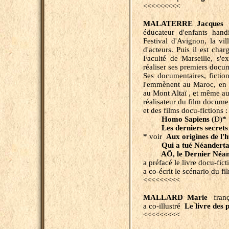
<<<<<<<<<
MALATERRE
Jacques
f
éducateur d'enfants hand
Festival d'Avignon, la vill
d'acteurs. Puis il est cha
Faculté de Marseille, s'ex
réaliser ses premiers docu
Ses documentaires, fictio
l'emmènent au Maroc, en 
au Mont Altaï , et même au
réalisateur du film docum
et des films docu-fictions 
Homo Sapiens
(D)
*
Les derniers secrets 
*
voir
Aux origines de l'
Qui a tué Néanderta
AÔ, le Dernier Néand
a préfacé le livre docu-fic
a co-écrit le scénario du fi
<<<<<<<<<
MALLARD Marie
franç
a co-illustré
Le livre des
<<<<<<<<<