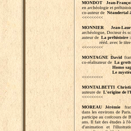
MONDOT Jean-Françoi
en archéologie et préhistoi
co-auteur de
Néandertal à
<<<<<<<<<
MONNIER Jean-Laur
archéologue, Docteur ès s
auteur de
La préhistoire 
rééd. avec le titr
<<<<<<<<<
MONTAGNE David
fran
co-réalisateur de
La grotte
Homo sapie
Le mystè
<<<<<<<<<
MONTALBETTI Christi
auteure de
L'origine de 
<<<<<<<<<
MOREAU
Jérémie
fran
dans les environs de Paris
participe au concours de B
ans. Il fait des études à l
d'animation et l'illustr