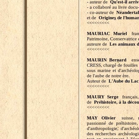
- auteur de
Qu'est-il arr
- a collaboré au livre docu
- co-auteur de
Néandertal
et de
Origine
s
de l'human
<<<<<<<<<
MAURIAC Muriel
franç
Patrimoine, Conservatrice 
auteure de
Les animaux 
<<<<<<<<<
MAURIN Bernard
ens
CRESS, chargé de fouilles 
sous marine et d'archéolog
de l'aube de notre ère.
Auteur de
L'Aube du Lac
<<<<<<<<<
MAURY Serge
français,
de
Préhistoire,
à la décou
<<<<<<<<<
MAY Olivier
suisse, n
passionné de préhistoire,
d'anthropologie, d'archéolo
des recherches archéologi