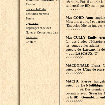
l'écriture. Puis il aborde l
Revues
sa deuxième
BD
est un pa
Sites web d'info
<<<<<<<<<
Petit dico préhisto
Mac CORD Anne
anglais
Forum
Museum, a dirigé et partic
Synthèses
(Encyclopédie en images, 
Repérages en textes
<<<<<<<<<
Notes et Corrections dans
les textes
Mac CULLY Emily Arn
fait des études d'Histoire d
Contact
les jeunes et les adultes,
auteure de
Lascaux, la dé
>
voir
LASCAUX
(D)
<<<<<<<<<
MACDONALD Fiona
GB
auteure de
L'âge de pierr
<<<<<<<<<
MACHU
Pierre
français
auteur de
Le Néolithique
s/t. Des premiers pays
co-auteur avec
Séverin
de la
BD Goumbi, un enfan
<<<<<<<<<