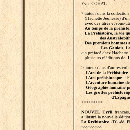
Yves COHAT.
> auteur dans la collectio
(Hachette Jeunesse) d'un o
avec des titres et sous-tit
Au temps de la préhisto
La Préhistoire, la vie qu
des Australopi
Des premiers hommes aux
Les Gaulois, Le
>
a préfacé chez Hachette 
plusieurs rééditions de
L
> auteur dans d'autres coll
L'art de la Préhistoire
L'art préhistorique
-Pu
L'aventure humaine de l
Géographie humaine pré
Les
g
rottes préhistori
d'Espagne et d
<<<<<<<<<
NOUVEL Cyril
français, 
a illustré la nouvelle éditi
La Rréhistoire
(D) -éd. F
<<<<<<<<<