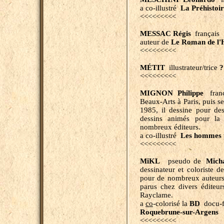
a co-illustré
La Préhistoi
<<<<<<<<<
MESSAC Régis
français
auteur de
Le Roman de l
<<<<<<<<<
MÉTIT
illustrateur/trice
?
<<<<<<<<<
MIGNON Philippe
franç
Beaux-Arts à Paris, puis se
1985, il dessine pour de
dessins animés pour la t
nombreux éditeurs.
a co-illustré
Les hommes p
<<<<<<<<<
MiKL
pseudo de
Mich
dessinateur et coloriste 
pour de nombreux auteurs
parus chez divers éditeur
Rayclame.
a
co
-colorisé la
BD
docu-f
Roquebrune-sur-Argens
<<<<<<<<<