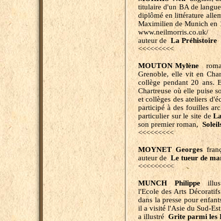
titulaire d'un BA de langu
diplômé en littérature alle
Maximilien de Munich en 
www.neilmorris.co.uk/
auteur de
La Préhistoire
<<<<<<<<<
MOUTON
Mylène
romanc
Grenoble, elle vit en Cha
collège pendant 20 ans. E
Chartreuse où elle puise so
et collèges des ateliers d'éc
participé à des fouilles ar
particulier sur le site de
La
son premier roman,
Soleil
<<<<<<<<<
MOYNET Georges
franç
auteur de
Le tueur de m
<<<<<<<<<
MUNCH Philippe
illust
l'Ecole des Arts Décoratif
dans la presse pour enfan
il a visité l'Asie du Sud-E
a illustré
Grite parmi les