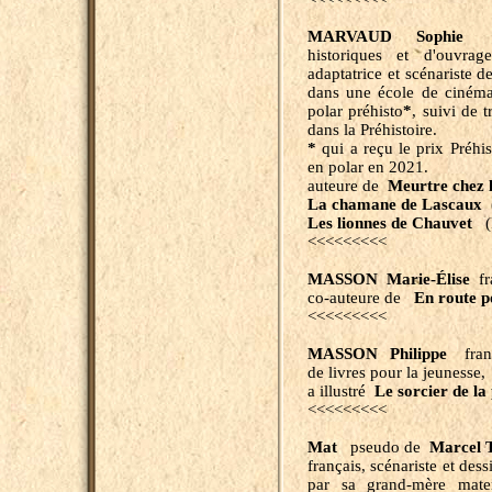
MARVAUD Sophie
fra
historiques et d'ouvrag
adaptatrice et scénariste 
dans une école de cinéma.
polar préhisto
*
, suivi de 
dans la Préhistoire.
*
qui a reçu le prix Préhi
en polar en 2021.
auteure de
Meurtre chez 
La chamane de Lascaux
Les lionnes de Chauvet
(
<<<<<<<<<
MASSON Marie-Élise
fr
co-auteure de
En route p
<<<<<<<<<
MASSON Philippe
franç
de livres pour la jeunesse,
a illustré
Le sorcier de la 
<<<<<<<<<
Mat
pseudo de
Marcel
français, scénariste et des
par sa grand-mère matern