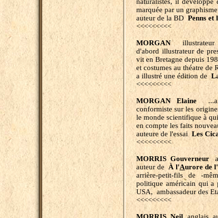
naturalistes, il développ
marquée par un graphisme 
auteur de la BD
Penns et 
<<<<<<<<<
MORGAN
illustrateur 
d'abord illustrateur de pres
vit en Bretagne depuis 1981
et costumes au théatre de 
a illustré une édition de
L
<<<<<<<<<
MORGAN Elaine
..
conformiste sur les origin
le monde scientifique à qui
en compte les faits nouvea
auteure de l'essai
Les Cica
<<<<<<<<<
MORRIS Gouverneur
am
auteur de
À l'
A
urore de 
arrière-petit-fils de 
politique américain qui a 
USA, ambassadeur des Etat
<<<<<<<<<
MORRIS Neil
anglais, aut