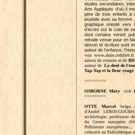
études secondaires, inte
Arts Appliqués d'où il re
père de trois enfants à q
exploite avec sa femme ,
graphique orienté vers l'
d'écrire sur le coin de s
dont certains seront pub
retraite venue pour en fa
dessin et écriture sont 
autour de l'enfance, l'histo
voir www.alain.orthlieb.f
auteur de romans et de
BD
auteur de
La dent de l'ou
Yap-Yap et la fleur roug
<<<<<<<<<
OSBORNE Mary
voir
<<<<<<<<<
OTTE Marcel
belge, n
d'André LEROI-GOURHA
archéologie, professeur de
du Centre européen d'ét
Préhistoire européenne.
culturels au Paléolithique 