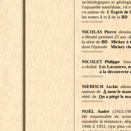
archéologiques et géologi
l'aquarelle naturaliste, vit
co-auteur de
L'Esprit de
les tomes
1
et
2
de la
BD L
<<<<<<<<<
NICOLAS Pierre
dessina
a illustré pendant 25 ans 
la série de
BD Mickey à tr
dont l'épisode
Mickey che
<<<<<<<<<
NICOLET Philippe
franç
a réalisé
Les Lacustres, m
à la découverte des h
<<<<<<<<<
NIEBISCH Jackie
allem
auteure de
À
nous le ma
rééd. de
O
n a piégé le 
<<<<<<<<<
NOËL André
(1915-1967
été responsable du sco
rejoindre la résistance, 
1946 à 1951, s'est plus con