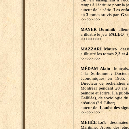
tout en enseignant à l'éc
temps à l'écriture pour la j
auteur de la série
Les enfa
en
3
tomes suivis par
Gra
<<<<<<<<<
MAYER Dominik
allemen
a illustré le jeu
PALEO
(J
<<<<<<<<<
MAZZARI Mauro
dessin
a illustré les tomes
2,3
et
4
<<<<<<<<<
MÉDAM Alain
français,
à la Sorbonne : Docteur 
économiques en 1965. I
Directeur de recherches a
Montréal pendant 20 ans. 
peindre et écrire. Il a pub
Gallilée), de sociologie du
création (éd. Liber).
auteur de
L'aube des sign
<<<<<<<<<
MÉHÉE Loïc
dessinateur
Maritime. Après des étude