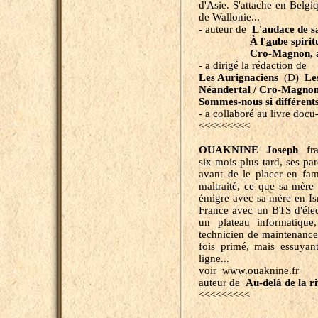
d'Asie. S'attache en Belgiq
de Wallonie...
- auteur de
L'audace de s
À l'
a
ube spirit
Cro-Magnon, a
- a dirigé la rédaction de
Les Aurignaciens
(D)
Le
Néandertal / Cro-Magnon
Sommes-nous si différent
- a collaboré au livre docu
<<<<<<<<<
OUAKNINE Joseph
fra
six mois plus tard, ses pa
avant de le placer en fami
maltraité, ce que sa mère 
émigre avec sa mère en Isra
France avec un BTS d'élec
un plateau informatique,
technicien de maintenance
fois primé, mais essuyant
ligne...
voir www.ouaknine.fr
auteur de
Au-delà de la r
<<<<<<<<<