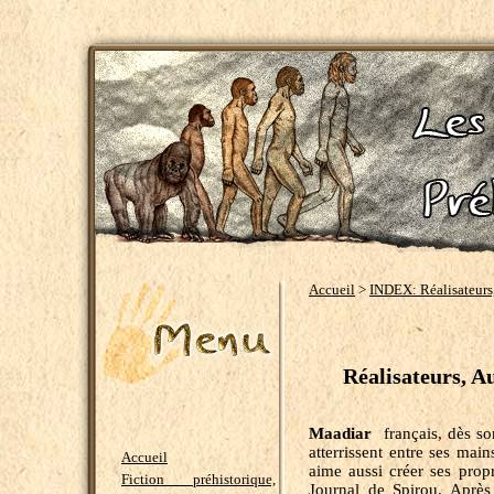
Accueil
>
INDEX: Réalisateurs, 
Réalisateurs, Au
Maadiar
français, dès so
atterrissent entre ses main
Accueil
aime aussi créer ses propr
Fiction préhistorique,
Journal de Spirou. Après