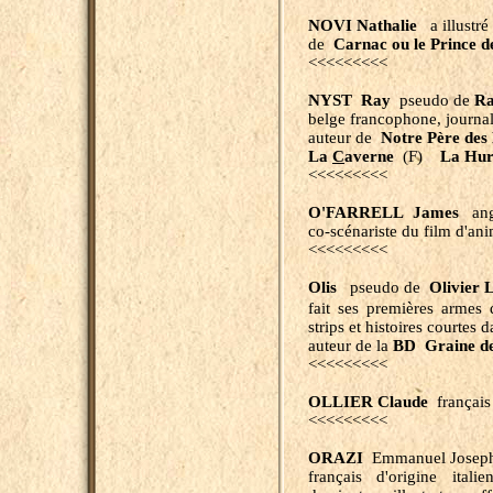
NOVI Nathalie
a illustré
de
Carnac ou le Prince d
<<<<<<<<<
NYST Ray
pseudo de
R
belge francophone, journali
auteur de
Notre Père des 
La
C
averne
(F)
La Hurl
<<<<<<<<<
O'FARRELL James
ang
co-scénariste du film d'a
<<<<<<<<<
Olis
pseudo de
Olivier
fait ses premières armes 
strips et histoires courtes 
auteur de la
BD Graine de
<<<<<<<<<
OLLIER Claude
français
<<<<<<<<<
ORAZI
Emmanuel Joseph
français d'origine ital