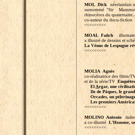
MOL Dick
néerlandais n
surnommé "Sir Mammoth"
rhinocéros du quaternaire..
co-auteur du docu-fiction
<<<<<<<<<
MOAL
Fañch
illustrateu
a illustré de dessins et s
La Vénus de Lespugue ré
<<<<<<<<<
MOLIA Agnès
co-réalisatrice des films
et de la série/TV
Enquêtes
El
A
rgar, une civilisat
Ile de Pâques, le grand
Orcades, un pélerinage
Les premiers Américai
<<<<<<<<<
MOLINO Antonio
italie
a co-illustré
L'Homme, ses
<<<<<<<<<