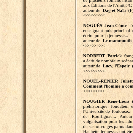
de plusieurs romans histo
aux Éditions de l'Amitié/G
auteur de
Dag et Naïa
(F
<<<<<<<<<
NOGUÈS Jean-Côme
fra
enseignant puis principal d
écrire pour la jeunesse...
auteur de
Le mammouth et
<<<<<<<<<
NORBERT Patrick
franç
a écrit de nombreux scénar
auteur de
Lucy, l'Espoir
(
<<<<<<<<<
NOUEL-RÉNIER Juliett
Comment l'homme a compri
<<<<<<<<<
NOUGIER René-Louis
(
préhistorique, fondateur e
l'Université de Toulouse...
de Rouffignac... Aute
vulgarisation pour les adul
de ses ouvrages parus dans
Hachette jeunesse, ont été 