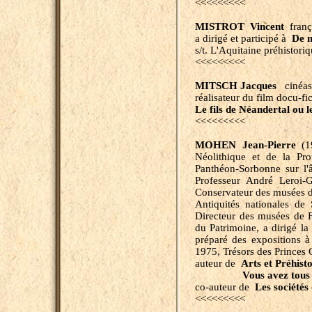
<<<<<<<<<
MISTROT Vincent
franç
a dirigé et participé à
De
n
s/t. L'Aquitaine préhistor
<<<<<<<<<
MITSCH
Jacques
cinéas
réalisateur du film docu-fi
Le fils de Néandertal ou l
<<<<<<<<<
MOHEN
Jean-Pierre
(19
Néolithique et de la Prot
Panthéon-Sorbonne sur l'
Professeur André Leroi-
Conservateur des musées d
Antiquités nationales de
Directeur des musées de 
du Patrimoine, a dirigé 
préparé des expositions à
1975, Trésors des Princes 
auteur de
Arts et Préhist
Vous avez tous 40
co-auteur de
Les sociétés 
<<<<<<<<<