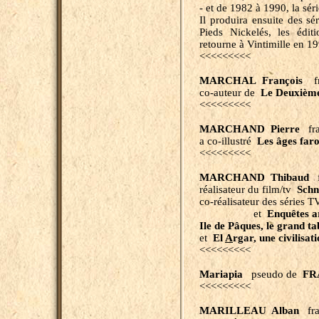
- et de 1982 à 1990, la sér
Il produira ensuite des sé
Pieds Nickelés, les édit
retourne à Vintimille en 19
<<<<<<<<<
MARCHAL François
fr
co-auteur de
Le Deuxièm
<<<<<<<<<
MARCHAND Pierre
fra
a co-illustré
Les
âges far
<<<<<<<<<
MARCHAND Thibaud
f
réalisateur du film/tv
Schn
co-réalisateur des séries 
et
Enquêtes
a
Ile de Pâques, le grand t
et
El
A
rgar, une civilisat
<<<<<<<<<
Mariapia
pseudo de
FR
<<<<<<<<<
MARILLEAU Alban
fr