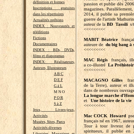
définition et formes
passion et publie dès 2006
Inscriptions gratuites
magazines. Parallèlement, i
dans les répertoires
2014, il publie sa premiè
guerre de l'artiste Mathuri
Actualités préhisto
auteur de la
BD Tassili
s/
INDEX : Nouveautés et
<<<<<<<<<
rééditions
Fictions
MABIT Béatrice
françai
Documentaires
auteure de
du big bang à 
<<<<<<<<<
INDEX : BDs, DVDs,
films et diaporamas
MAC Régis
français, illu
INDEX: Réalisateurs,
a co-illustré
La Préhistoi
Auteurs, Illustrateurs
<<<<<<<<<
A B C
D E F
MACAGNO Gilles
franç
de la Terre), auteur et ill
G à L
dans de nombreux ouvrages
M N O
La longue marche d'Hom
P Q R
et
Une histoire de la vie
S à Z
<<<<<<<<<
Jeux, Livres-jeux,
Activités
Mac COCK Howard
pse
français né en 1967, auteur
Musées, Sites, Parcs
Tour à tour livreur de 
Activités diverses
spiritueux, il publie e
Librairies, Magazines et