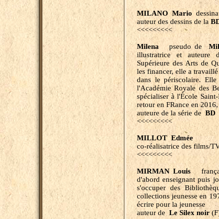
MILANO Mario
dessina
auteur des dessins de la
B
<<<<<<<<<
Milena
pseudo de
Mi
illustratrice et auteur
Supérieure des Arts de Qu
les financer, elle a travail
dans le périscolaire. El
l'Académie Royale des Be
spécialiser à l'École Sain
retour en FRance en 2016, e
auteure de la série de
BD E
<<<<<<<<<
MILLOT Edmée
co-réalisatrice des films/
<<<<<<<<<
MIRMAN Louis
français
d'abord enseignant puis jo
s'occuper des Bibliothèq
collections jeunesse en 19
écrire pour la jeunesse
auteur de
Le Silex noir
(F)