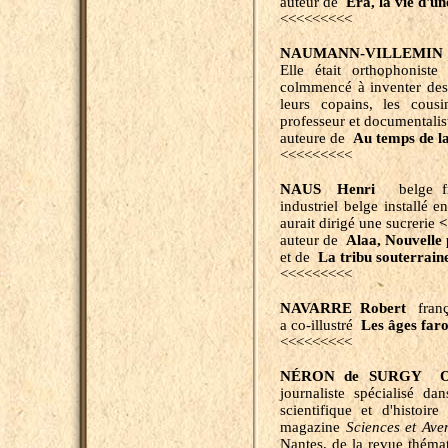
auteur de
Éra, la vie d'u
<<<<<<<<<
NAUMANN-VILLEMIN C
Elle était orthophoniste
colmmencé à inventer des h
leurs copains, les cousi
professeur et documentalist
auteure de
Au temps de la
<<<<<<<<<
NAUS Henri
belge f
industriel belge installé
aurait dirigé une sucrerie
auteur de
Alaa, Nouvelle 
et de
La tribu souterrain
<<<<<<<<<
NAVARRE Robert
franç
a co-illustré
Les
âges far
<<<<<<<<<
NÉRON de SURGY O
journaliste spécialisé da
scientifique et d'histoir
magazine
Sciences et Ave
Nantes, de la revue théma