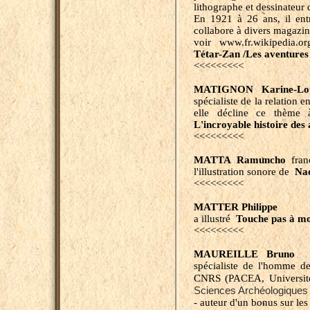
lithographe et dessinateur 
En 1921 à 26 ans, il ent
collabore à divers magazin
voir www.fr.wikipedia.o
Tétar-Zan /Les aventures 
<<<<<<<<<
MATIGNON Karine-Lo
spécialiste de la relation 
elle décline ce thème
L'incroyable histoire de
<<<<<<<<<
MATTA Ramuncho
fran
l'illustration sonore de
Nao
<<<<<<<<<
MATTER Philippe
a illustré
Touche pas à 
<<<<<<<<<
MAUREILLE Bruno
fr
spécialiste de l'homme de
CNRS (PACEA, Université
Sciences Archéologiques
- auteur d'un bonus sur le