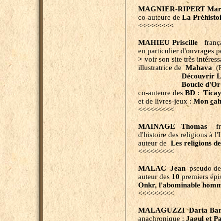
MAGNIER-RIPERT Ma
co-auteure
de
La Préhist
<<<<<<<<<
MAHIEU Priscille
françai
en particulier d'ouvrages po
>
voir son site très intéres
illustratrice de
Mahava
(
Découvrir
Boucle d'Or 
co-auteure des
BD
:
Tica
et de livres-jeux :
Mon
c
ah
<<<<<<<<<
MAINAGE Thomas
fra
d'histoire des religions à l'
auteur de
Les religions de
<<<<<<<<<
MALAC Jean
pseudo d
auteur des
10
premiers épis
Onkr, l'abominable homm
<<<<<<<<<
MALAGUZZI Daria Ban
anachronique :
Jagul et Pa