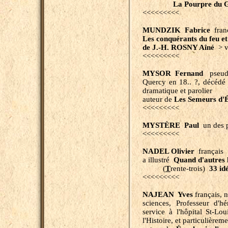
La Pourpre du 
<<<<<<<<<
MUNDZIK Fabrice
franç
Les conquérants du feu et 
de J.-H. ROSNY Aîné
> v
<<<<<<<<<
MYSOR Fernand
pseud
Quercy en 18.. ?, décédé 
dramatique et parolier
auteur de
Les Semeurs d'
<<<<<<<<<
MYSTÈRE Paul
un des 
<<<<<<<<<
NADEL Olivier
français
a illustré
Quand d'autres 
(
T
rente-trois)
33 id
<<<<<<<<<
NAJEAN Yves
français, 
sciences, Professeur d'h
service à l'hôpital St-Loui
l'Histoire, et particulièreme