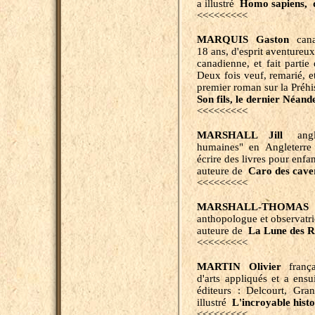
a illustré
Homo sapiens, 
<<<<<<<<<
MARQUIS Gaston
canad
18 ans, d'esprit aventureux
canadienne, et fait parti
Deux fois veuf, remarié, et
premier roman sur la Préhi
Son fils, le dernier Néand
<<<<<<<<<
MARSHALL Jill
anglai
humaines" en Angleterre 
écrire des livres pour enfan
auteure de
Caro des cave
<<<<<<<<<
MARSHALL-THOMAS
anthopologue et observatr
auteure de
La Lune des R
<<<<<<<<<
MARTIN Olivier
françai
d'arts appliqués et a ensu
éditeurs : Delcourt, Gra
illustré
L'incroyable hist
<<<<<<<<<